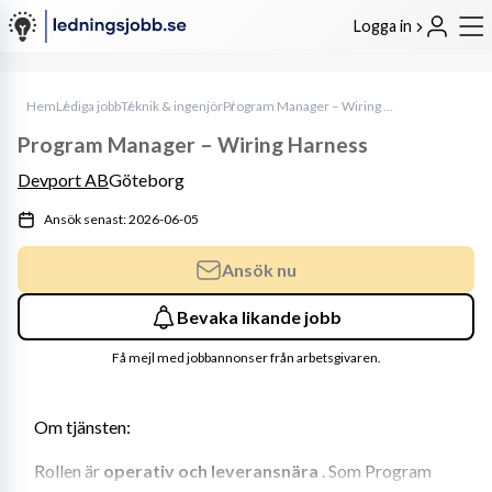
Logga in
Hem
Lediga jobb
Teknik & ingenjör
Program Manager – Wiring Harness
Program Manager – Wiring Harness
Devport AB
Göteborg
Ansök senast: 2026-06-05
Ansök nu
Bevaka likande jobb
Få mejl med jobbannonser från arbetsgivaren.
Om tjänsten:
Rollen är 
operativ och leveransnära
 . Som Program 