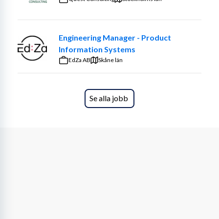
leverantörer)
Säkerställa milstolpar enligt 
PDP / etablerad 
projektmodell
Förbereda och genomföra 
Engineering Manager - Product
projekt‑ och gate reviews
Aktiv uppföljning av 
Information Systems
leverantörers leveransförmåga, kvalitet och 
EdZa AB
Skåne län
framdrift
Identifiera, hantera och eskalera 
risker 
och avvikelser
Vara 
primär kundkontakt
 i det 
dagliga arbetet
Se alla jobb
Arbetsform
Uppdraget innebär 
arbete nära kundens organisation
, ofta 
på plats
 , samt samverkan med 
internationella 
leverantörer
 . Viss resaktivitet kan förekomma.
Vi söker dig som har:
Gedigen och praktisk erfarenhet av Wiring 
Harness / EDS
, inklusive arkitektur, gränssnitt, 
förändringshantering och industrialisering