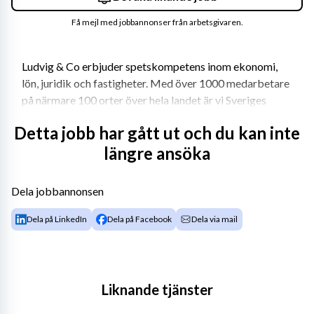
Få mejl med jobbannonser från arbetsgivaren.
Ludvig & Co erbjuder spetskompetens inom ekonomi, 
lön, juridik och fastigheter. Med över 1000 medarbetare 
på närmare 100 orter över hela landet är vi Sveriges 
närmaste konsultbyrå för företagare och bidrar till 
Detta jobb har gått ut och du kan inte
trygghet & växtkraft för människor, samhälle och 
längre ansöka
företagande i hela Sverige. Vill du vara med och göra 
skillnad i vår transformationsresa? Då kan ditt nästa 
jobb vara Produktchef Ekonomi inom teamet 
Dela jobbannonsen
Produktutveckling & IT!
Dela på LinkedIn
Dela på Facebook
Dela via mail
Om tjänsten
Vi söker en Produktchef med ansvar för 
Liknande tjänster
leveransprocesser, standardsystem och affärsstöd inom 