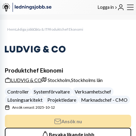
Logga in
Hem
Lediga jobb
Data & IT
Produktchef Ekonomi
Produktchef Ekonomi
LUDVIG & CO
Stockholm,
Stockholms län
Controller
Systemförvaltare
Verksamhetschef
Lösningsarkitekt
Projektledare
Marknadschef - CMO
Ansök senast: 2025-10-12
Ansök nu
Bevaka likande jobb