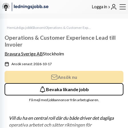
Logga in
Hem
Lediga jobb
Ekonomi
Operations & Customer Experience Lead till Invoier
Operations & Customer Experience Lead till
Invoier
Bravura Sverige AB
Stockholm
Ansök senast: 2026-10-17
Ansök nu
Bevaka likande jobb
Få mejl med jobbannonser från arbetsgivaren.
Vill du ha en central roll där du både driver det dagliga 
operativa arbetet och sätter riktningen för 