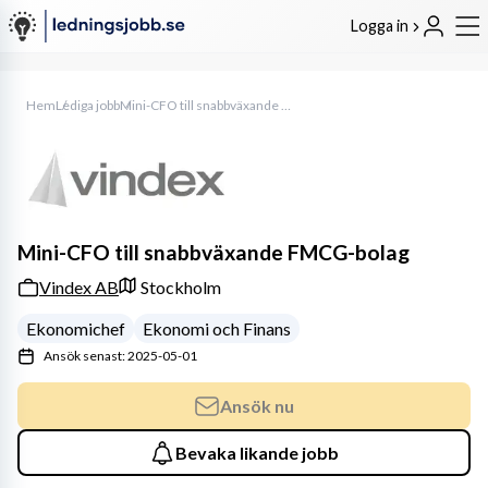
Logga in
Hem
Lediga jobb
Mini-CFO till snabbväxande FMCG-bolag
Mini-CFO till snabbväxande FMCG-bolag
Vindex AB
Stockholm
Ekonomichef
Ekonomi och Finans
Ansök senast: 2025-05-01
Ansök nu
Bevaka likande jobb