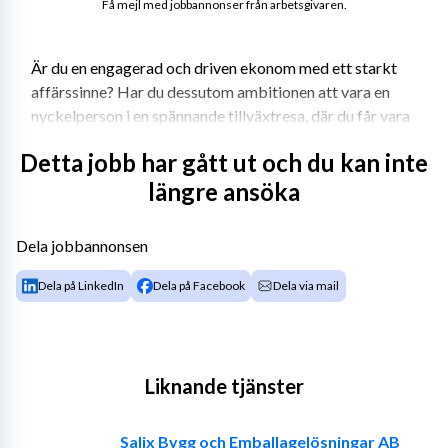
Få mejl med jobbannonser från arbetsgivaren.
Är du en engagerad och driven ekonom med ett starkt 
affärssinne? Har du dessutom ambitionen att vara en 
nyckelperson i en spännande tillväxtresa, där du får vara 
med i en förändringsfas? Då kan detta vara en fantastisk 
Detta jobb har gått ut och du kan inte
möjlighet för dig!
längre ansöka
Om rollen
Dela jobbannonsen
Som 
CFO
 kommer du att spela en central roll i att leda 
och utveckla den finansiella styrningen i bolaget. Du 
Dela på LinkedIn
Dela på Facebook
Dela via mail
kommer att arbeta nära VD och vara en viktig partner 
under en förändringsfas. Detta innebär både operativa 
och strategiska ansvarsområden, där du får vara en 
drivande kraft i optimeringen av bolagets finansiella 
Liknande tjänster
processer och stärka relationen med olika stakeholders.
Initialt kommer du att arbeta som konsult via 
Vindex
, 
Salix Bygg och Emballagelösningar AB