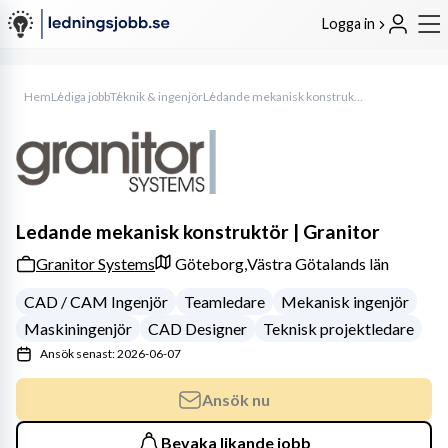
Logga in
Hem
Lediga jobb
Teknik & ingenjör
Ledande mekanisk konstruktör | Granitor
Ledande mekanisk konstruktör | Granitor
Granitor Systems
Göteborg,
Västra Götalands län
CAD / CAM Ingenjör
Teamledare
Mekanisk ingenjör
Maskiningenjör
CAD Designer
Teknisk projektledare
Ansök senast: 2026-06-07
Ansök nu
Bevaka likande jobb