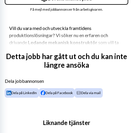
Få mejl med jobbannonser från arbetsgivaren.
Vill du vara med och utveckla framtidens 
produktionslösningar? Vi söker nu en erfaren och 
drivande 
Ledande mekanisk konstruktör
 som vill ta 
ett helhetsansvar för konstruktion, teknikval och 
Detta jobb har gått ut och du kan inte
utveckling i våra kundprojekt.
längre ansöka
Som ledande mekanisk konstruktör ansvarar du 
övergripande för den mekaniska konstruktionen inom 
Dela jobbannonsen
våra kundprojekt. Det omfattar bland annat 
framtagande av utrustningar för att lösa 
Dela på LinkedIn
Dela på Facebook
Dela via mail
produktionstekniska uppgifter, exempelvis fixturer, 
gripprar, rullbanor etc. Du säkerställer att lösningarna är 
säkra, kostnadseffektiva och uppfyller både kundkrav 
och gällande standarder.
Liknande tjänster
Du är en nyckelperson i både offert- och projektfas och 