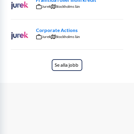
kommunikationer. På skolan går ca 500 elever. Du 
Jurek
Stockholms län
kommer till en kultur där nytänkande uppmuntras och 
där vi gärna stöttar dig igenom dina utvecklingsprojekt 
med kollegorna.
Corporate Actions
Jurek
Stockholms län
Vi söker dig som med skarpt pedagogiskt öga ser 
potentialen i varje elev och som drivs av att utveckla 
undervisningen i enlighet med aktuell forskning och 
beprövad erfarenhet.
Se alla jobb
Nu söker vi en legitimerad lärare som vill ta en nyckelroll 
i ett utvecklingsprojekt med fokus på tydliggörande 
pedagogik. Välkommen till Karlslundsskolan där du 
kommer till en arbetsmiljö där kollegiet vill utvecklas, är 
mottaglig för förändring och en skola där elevhälsa, 
skolledning och pedagogerna står nära varandra.
Arbetsuppgifter:
Du kommer arbeta med ett projekt som syftar till att 