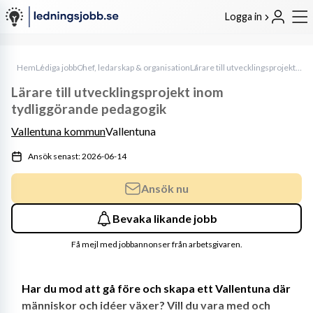
Logga in
Hem
Lediga jobb
Chef, ledarskap & organisation
Lärare till utvecklingsprojekt inom tydliggörande pedagogik
Lärare till utvecklingsprojekt inom
tydliggörande pedagogik
Vallentuna kommun
Vallentuna
Ansök senast: 2026-06-14
Ansök nu
Bevaka likande jobb
Få mejl med jobbannonser från arbetsgivaren.
Har du mod att gå före och skapa ett Vallentuna där 
människor och idéer växer? Vill du vara med och 