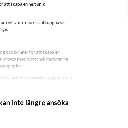
 att skapa en helt unik 
som vill vara med oss att uppnå vår 
rige.
ng och brinner för att skapa en 
u arbeta med Koreansk matlagning, 
anguppgifter.
ens, vara strukturerad, noggrann och 
 och helger.
 kan inte längre ansöka
re, och som värderar ett långsiktigt 