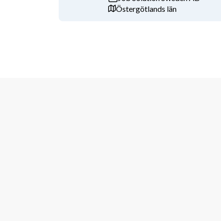
För att söka tjänsten skicka:
Östergötlands län
CV
Personligt brev
Rekryteringen till denna tjänst kommer att ske löpa
tillsättas innan sista ansökningsdag sök därför tjän
Vi kommer omgående att kontakta personer med ans
Vi tillämpar provanställning de första 6 månaderna.