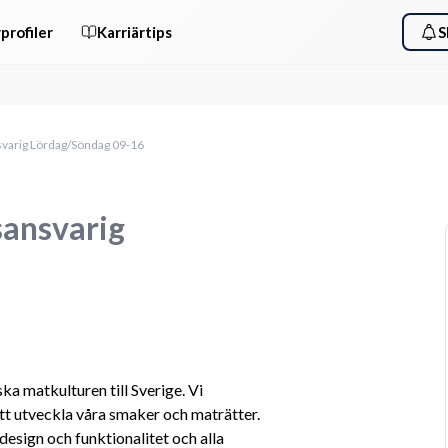
profiler
Karriärtips
S
arig Lördag/Söndag 09-16
ansvarig
 matkulturen till Sverige. Vi 
tt utveckla våra smaker och maträtter. 
esign och funktionalitet och alla 