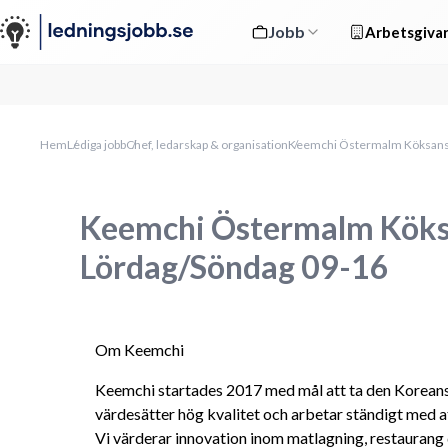
Jobb
Arbetsgivar
Hem
Lediga jobb
Chef, ledarskap & organisation
Keemchi Östermalm Köksansv
Keemchi Östermalm Köks
Lördag/Söndag 09-16
Om Keemchi
Keemchi startades 2017 med mål att ta den Koreanska
värdesätter hög kvalitet och arbetar ständigt med a
Vi värderar innovation inom matlagning, restaurang d