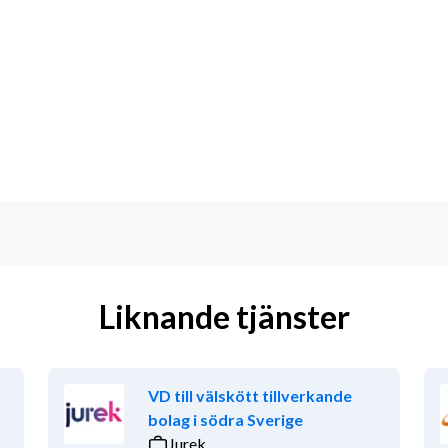
agliga arbetet. Du ansvarar för kökets 
ksamheten fungerar effektivt och 
 (arbete till ca 16:00–17:00)
Liknande tjänster
VD till välskött tillverkande
rligt ledarskap och trivs med att ta 
bolag i södra Sverige
 till en positiv arbetsmiljö.
Jurek