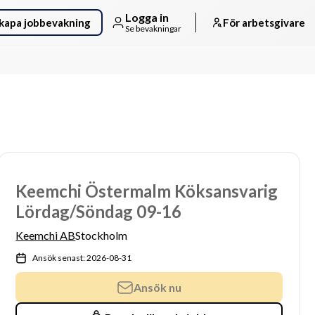
Logga in
kapa jobbevakning
För arbetsgivare
Se bevakningar
Keemchi Östermalm Köksansvarig
Lördag/Söndag 09-16
Keemchi AB
Stockholm
Ansök senast: 2026-08-31
Ansök nu