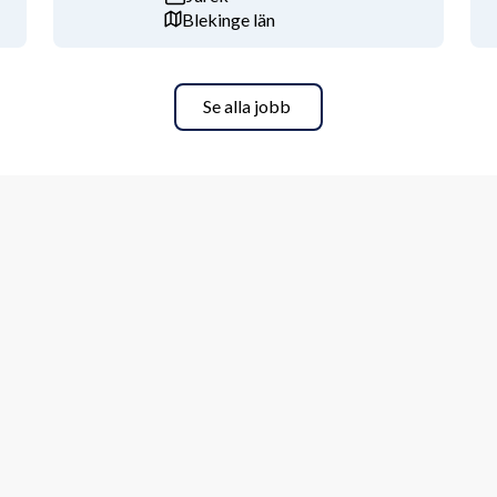
Blekinge län
Se alla jobb
nde och tjänsten kan således komma att 
sten redan idag!
ökningar av intresse.