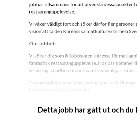
jobbar tillsammans för att utveckla dessa punkter för
restaurangupplevelse.
Vi växer väldigt fort och söker därför fler personer 
vision att ta den Koreanska matkulturen till hela Sve
Om Jobbet:
Vi söker dig som är jobbsugen, intresse för matlagni
fantastisk restaurangupplevelse. Hos oss kommer d
servering, kundbemötande samt sedvanliga restaur
Du som söker denna tjänst bör ha god social kompet
ha ett intresse för matlagning.
Hos oss arbetar man varierande tider dagtid, kvällar
Detta jobb har gått ut och du
Vi söker främst dig som planerar att arbeta tillsvida
samarbete mellan arbetsgivare och anställd.
Om tjänsten