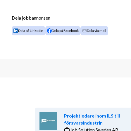
Som köksansvarig kock har du en ledande roll i det d
drift och kvalitetssäkring samt säkerställer att ver
Dela jobbannonsen
professionellt.
Dela på LinkedIn
Dela på Facebook
Dela via mail
Arbetsuppgifter:
-Daglig matlagning och kvalitetssäkring av rätter
-Öppna restaurangen måndag–fredag kl. 08:00/09:00
-Ansvara för varubeställningar och lagerhantering
-Planera inköp utifrån behov och budget
-Leda och fördela arbetet i köket
-Säkerställa att livsmedelshygien och rutiner följs.
Projektledare inom ILS till
Vi söker dig som är trygg i din yrkesroll, har ett natu
försvarsindustrin
ansvar. Du är lösnings orienterad, noggrann och bidrar
Job Solution Sweden AB