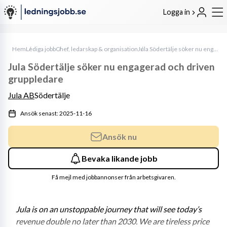
Logga in
Hem
Lediga jobb
Chef, ledarskap & organisation
Jula Södertälje söker nu engagerad och driven gruppledare
Jula Södertälje söker nu engagerad och driven
gruppledare
Jula AB
Södertälje
Ansök senast: 2025-11-16
Ansök nu
Bevaka likande jobb
Få mejl med jobbannonser från arbetsgivaren.
Jula is on an unstoppable journey that will see today’s 
revenue double no later than 2030. We are tireless price 