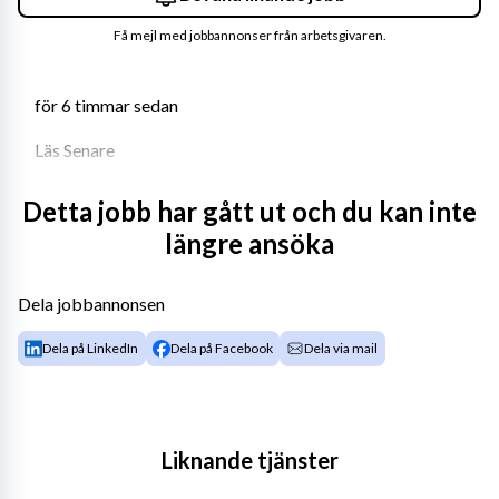
Få mejl med jobbannonser från arbetsgivaren.
för 6 timmar sedan
Läs Senare
Detta jobb har gått ut och du kan inte
längre ansöka
Jurek söker en interim driftchef till teknik- och 
fastighetsförvaltningen till Botkyrka kommun i 
södra Stockholm. Vi söker en analytisk och 
Dela jobbannonsen
strategisk ledare som har erfarenhet av att leda 
operativa verksamheter genom andra chefer.
Dela på LinkedIn
Dela på Facebook
Dela via mail
Varmt välkommen att läsa annonsen och sök 
Liknande tjänster
Om verksamheten
uppdraget!