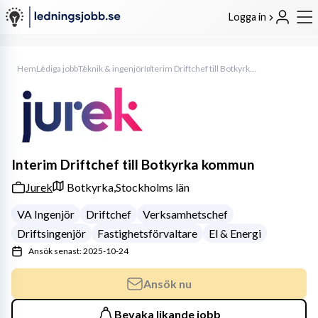
Logga in
Hem
Lediga jobb
Teknik & ingenjör
Interim Driftchef till Botkyrka kommun
Interim Driftchef till Botkyrka kommun
Jurek
Botkyrka,
Stockholms län
VA Ingenjör
Driftchef
Verksamhetschef
Driftsingenjör
Fastighetsförvaltare
El & Energi
Ansök senast: 2025-10-24
Ansök nu
Bevaka likande jobb