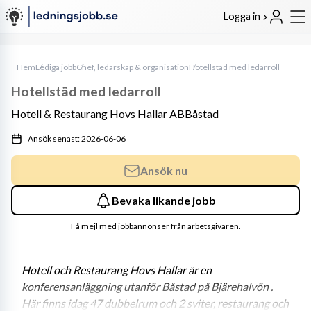
Logga in
Hem
Lediga jobb
Chef, ledarskap & organisation
Hotellstäd med ledarroll
Hotellstäd med ledarroll
Hotell & Restaurang Hovs Hallar AB
Båstad
Ansök senast: 2026-06-06
Ansök nu
Bevaka likande jobb
Få mejl med jobbannonser från arbetsgivaren.
Hotell och Restaurang Hovs Hallar är en 
konferensanläggning utanför Båstad på Bjärehalvön . 
Här finns idag 47 dubbelrum och 2 sviter, restaurang och 