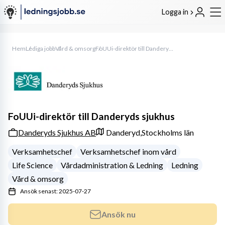
Logga in
Hem
Lediga jobb
Vård & omsorg
FoUUi-direktör till Danderyds sjukhus
FoUUi-direktör till Danderyds sjukhus
Danderyds Sjukhus AB
Danderyd,
Stockholms län
Verksamhetschef
Verksamhetschef inom vård
Life Science
Vårdadministration & Ledning
Ledning
Vård & omsorg
Ansök senast: 2025-07-27
Ansök nu