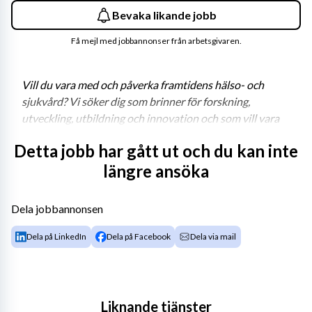
Bevaka likande jobb
Få mejl med jobbannonser från arbetsgivaren.
Vill du vara med och påverka framtidens hälso- och 
sjukvård? Vi söker dig som brinner för forskning, 
utveckling, utbildning och innovation och som vill vara 
med att skapa nytt. 
Detta jobb har gått ut och du kan inte
längre ansöka
Danderyds sjukhus inrättar nu en ny strategisk 
nyckelroll för att ytterligare stärka sjukhusets förmåga 
Dela jobbannonsen
att ge den bästa vården till morgondagens patienter.
Dela på LinkedIn
Dela på Facebook
Dela via mail
Som Forskning-, utveckling- utbildnings och 
innovationsdirektör på Danderyds sjukhus kommer ditt 
Liknande tjänster