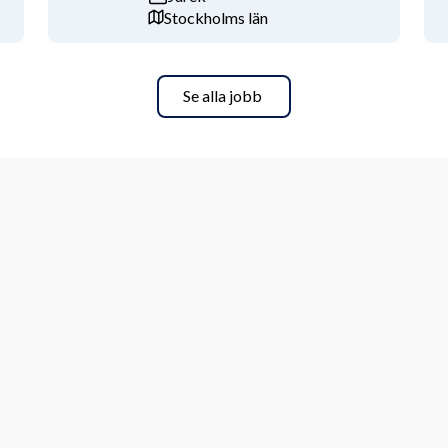
i ser fram emot att höra från dig! Vi 
Stockholms län
att tillsättas innan sista dag för 
Se alla jobb