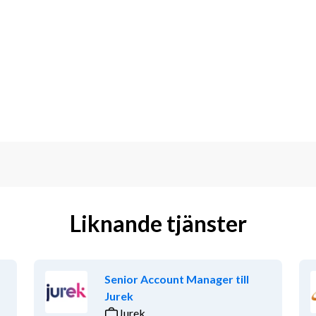
 ute på uppdrag
eras vardag
 team
er konsultverksamhet tidigare – eller 
t. Det viktigaste för oss är att du har 
ch bygga relationer.
jer upp. Du gillar att vinna – men du 
tälle.
eriterande eftersom du lättare kan 
Liknande tjänster
er och konsulter. Du behöver även ha en 
 i tal och skrift.
Senior Account Manager till
Jurek
Jurek