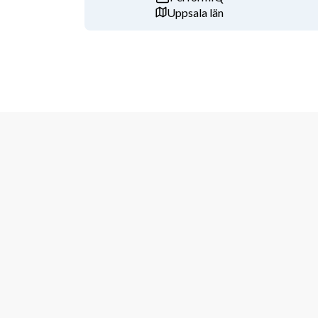
Låter det här som du? Välkommen med din ansökan – v
Uppsala län
använder oss av löpande urval och tjänsten kan komma 
ansökan.