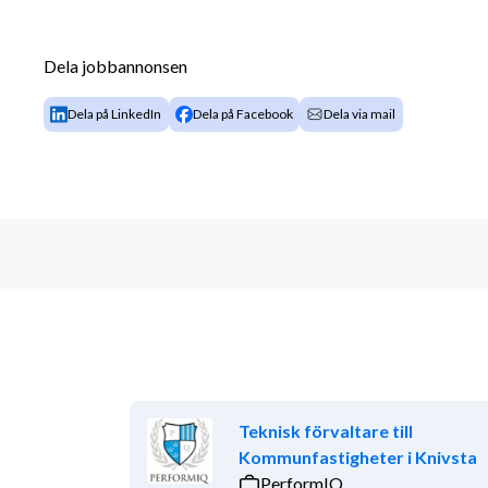
Coachning och personalansvar för konsulter
Vara ute och träffa kunder och konsulter i d
Hjälpa dina kollegor – vi gör det här som ett
Dela jobbannonsen
Din bakgrund
Dela på LinkedIn
Dela på Facebook
Dela via mail
Du kanske har jobbat med försäljning, bemanning ell
så har du skaffat dig din affärsförståelse på annat sät
driv, gillar tempo och triggas av att skapa affärer o
Du har ett tydligt kundfokus, vågar ta kontakt och föl
gör det schysst, med energi och med hjärtat på rätt s
Erfarenhet från produktion, industri eller lager är m
förstå kundens vardag och behov.
Körkort är ett krav, då rollen innebär resor till kund
god förmåga att uttrycka dig på svenska och engelska,
Teknisk förvaltare till
Urval
Kommunfastigheter i Knivsta
PerformIQ