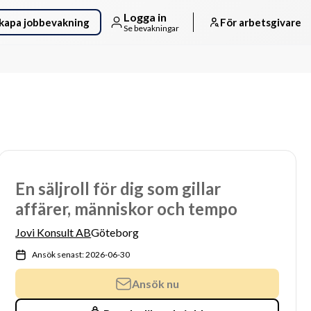
Logga in
kapa jobbevakning
För arbetsgivare
Se bevakningar
En säljroll för dig som gillar
affärer, människor och tempo
Jovi Konsult AB
Göteborg
Ansök senast: 2026-06-30
Ansök nu