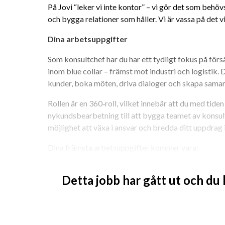
På Jovi “leker vi inte kontor” – vi gör det som behövs 
och bygga relationer som håller. Vi är vassa på det v
Dina arbetsuppgifter
Som konsultchef har du har ett tydligt fokus på förs
inom blue collar – främst mot industri och logistik. 
kunder, boka möten, driva dialoger och skapa samar
Rollen är en 360‑roll, vilket innebär att du med tide
nykundsbearbetning till att bygga teamet av konsult
möjlighet att växa i ansvar och bredda ditt uppdrag i
Dina främsta arbetsuppgifter kommer vara:
Nykundsbearbetning och kartläggning av ma
Detta jobb har gått ut och du
Bygga och utveckla långsiktiga kundrelatione
Annonsering, urval och intervjuer
Rekrytering, anställning och onboarding av k
Personaladministration (bemanning av uppdr