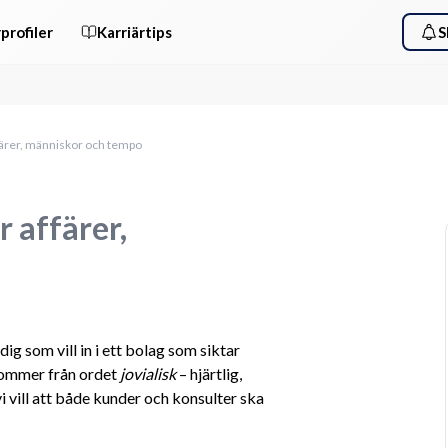
profiler
Karriärtips
S
affärer, människor och tempo
ar affärer,
dig som vill in i ett bolag som siktar 
kommer från ordet 
jovialisk
 – hjärtlig, 
i vill att både kunder och konsulter ska 