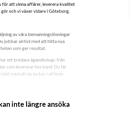
för att vinna affärer, leverera kvalitet 
i gör och vi växer vidare i Göteborg.
äljning av våra bemanningslösningar 
Du jobbar aktivt med att hitta nya 
beten som ger resultat.
n tar ett bredare ägandeskap: från 
er som levererar hos kund. Du får 
 takt med att du lyckas i affären.
rknaden i Västra Götaland
 kan inte längre ansöka
r inom industri och logistik
onsulter
ag, tidrapporter m.m.)