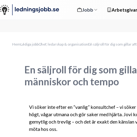
Jobb
Arbetsgivar
Hem
Lediga jobb
Chef, ledarskap & organisation
En säljroll för dig som gillar 
En säljroll för dig som gill
människor och tempo
Vi söker inte efter en “vanlig” konsultchef – vi söker 
högt, vågar utmana och gör saker med hjärta. Jovi 
gemytlig och trevlig – och det är exakt den känslan v
möta hos oss.