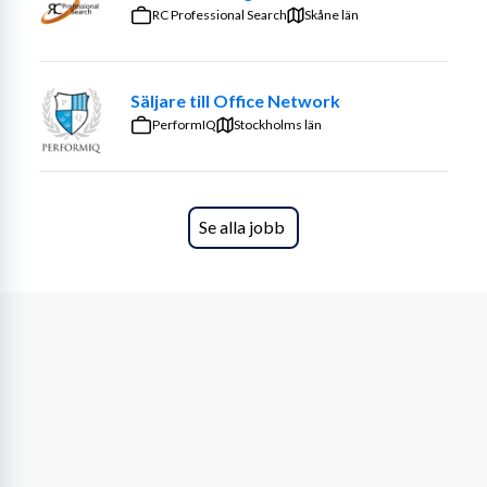
att bygga teamet av konsulter som levererar hos kund. 
RC Professional Search
Skåne län
Du får möjlighet att växa i ansvar och bredda ditt 
uppdrag i takt med att du lyckas i affären.
Säljare till Office Network
Dina främsta arbetsuppgifter kommer vara:
PerformIQ
Stockholms län
Nykundsbearbetning och kartläggning av 
marknaden i Skaraborg
Bygga och utveckla långsiktiga kundrelationer 
Se alla jobb
inom industri och logistik
Annonsering, urval och intervjuer
Rekrytering, anställning och onboarding av 
konsulter
Personaladministration (bemanning av uppdrag, 
tidrapporter m.m.)
Coachning och personalansvar för konsulter ute 
på uppdrag
Vara ute och träffa kunder och konsulter i deras 
vardag