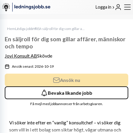
Logga in
Hem
Lediga jobb
HR
En säljroll för dig som gillar affärer, människor och tempo
En säljroll för dig som gillar affärer, människor
och tempo
Jovi Konsult AB
Skövde
Ansök senast: 2026-10-19
Ansök nu
Bevaka likande jobb
Få mejl med jobbannonser från arbetsgivaren.
Vi söker inte efter en “vanlig” konsultchef – vi söker dig 
som vill in i ett bolag som siktar högt, vågar utmana och 