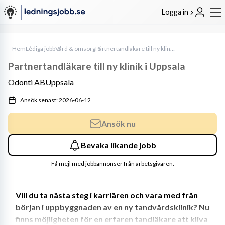
Logga in
Hem
Lediga jobb
Vård & omsorg
Partnertandläkare till ny klinik i Uppsala
Partnertandläkare till ny klinik i Uppsala
Odonti AB
Uppsala
Ansök senast: 2026-06-12
Ansök nu
Bevaka likande jobb
Få mejl med jobbannonser från arbetsgivaren.
Vill du ta nästa steg i karriären och vara med från 
början i uppbyggnaden av en ny tandvårdsklinik? Nu 
finns möjligheten för en erfaren tandläkare att kliva 