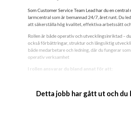
Som Customer Service Team Lead har du en central r
larmcentral som är bemannad 24/7, året runt. Du lede
att säkerställa hög kvalitet, effektiva arbetssätt oc
Rollen är både operativ och utvecklingsinriktad – du 
också förbättringar, struktur och långsiktig utveckl
både medarbetare och ledning, där du fungerar som l
operativ verksamhet 
I rollen ansvarar du bland annat för att:
Leda och coacha teamet i det dagliga arbete
Säkerställa en stabil daglig drift inklusive 
Detta jobb har gått ut och du
av vakanser
Följa upp mål, kvalitet och leverans inom serv
Vara länken mellan team och ledning, och tydl
arbetssätt
Bidra operativt vid behov, exempelvis genom a
Driva förbättrings- och utvecklingsarbete in