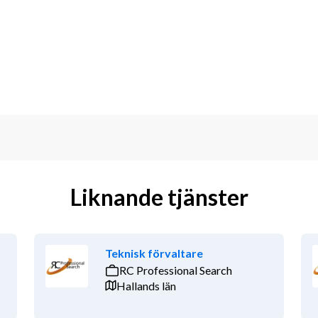
teamkultur med fokus på trivsel och 
-samtal, feedback och coachning
e chef, men du har ett tydligt 
on.
Vem är du?
närvarande ledare. Du är strukturerad, 
ompletterar ett rakt och tydligt 
 kundservice.
Liknande tjänster
rvice, callcenter eller annan 
Teknisk förvaltare
giskt
RC Professional Search
marbetsförmåga
Hallands län
 och teamutveckling
det behövs