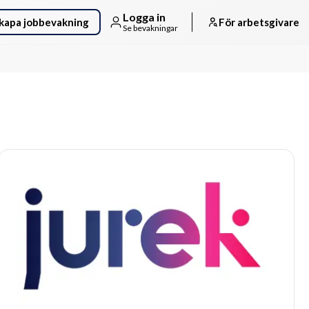
Logga in
kapa jobbevakning
För arbetsgivare
Se bevakningar