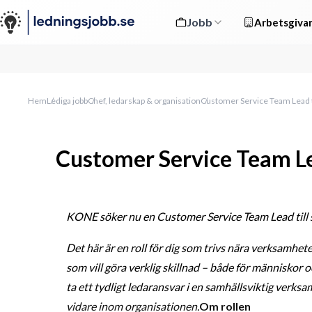
Jobb
Arbetsgivar
Hem
Lediga jobb
Chef, ledarskap & organisation
Customer Service Team Lead 
Customer Service Team Le
KONE söker nu en Customer Service Team Lead till si
Det här är en roll för dig som trivs nära verksamhet
som vill göra verklig skillnad – både för människor o
ta ett tydligt ledaransvar i en samhällsviktig verks
vidare inom organisationen.
Om rollen