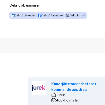
Skapa en trygg, inkluderande och coachande 
Dela jobbannonsen
utveckling
Stötta medarbetarnas utveckling genom 1–1
Dela på LinkedIn
Dela på Facebook
Dela via mail
Personal- och löneansvar ligger hos närmast
ansvar för teamets välmående och prestati
Vi söker dig som är en trygg, relationsskapande och 
men även lyhörd och coachande i ditt ledarskap. Du k
ledarskap med empati och förståelse för vardagen i
Vi söker dig som har:
Erfarenhet av att leda team, gärna inom kundse
serviceintensiv verksamhet
Kundtjänstmedarbetare till
Vana av att arbeta både operativt och strate
kommande uppdrag
Mycket god kommunikativ förmåga och sa
Jurek
Ett genuint intresse för människor, coaching
Stockholms län
Förmåga och vilja att kliva in operativt där 