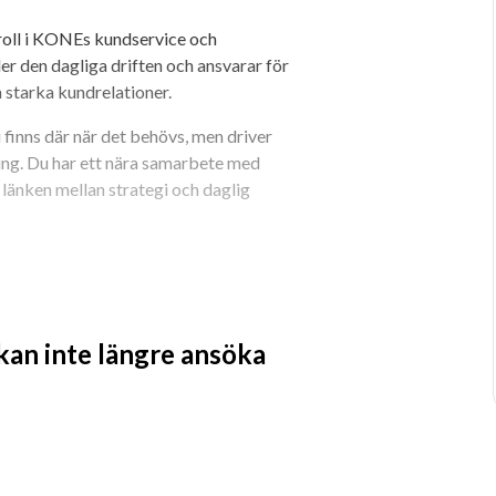
oll i KONEs kundservice och 
r den dagliga driften och ansvarar för 
h starka kundrelationer.
finns där när det behövs, men driver 
ing. Du har ett nära samarbete med 
änken mellan strategi och daglig 
t genom närvaro, dialog och stöd
schemaläggning, bemanning och hantering 
 kan inte längre ansöka
ice och effektivitet
igt förmedla mål, prioriteringar och 
tt ta samtal eller stötta jouren
om processer, rutiner och arbetssätt