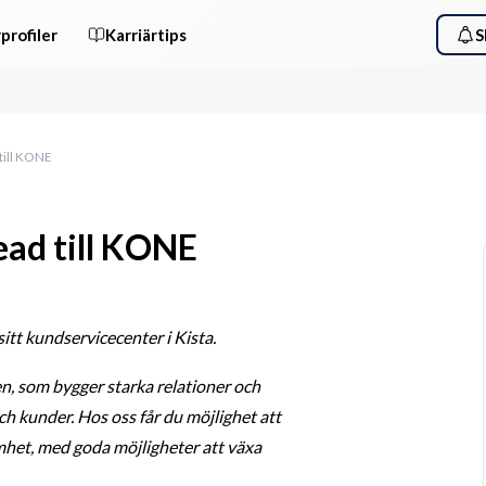
profiler
Karriärtips
S
till KONE
ad till KONE
tt kundservicecenter i Kista.
en, som bygger starka relationer och 
ch kunder. Hos oss får du möjlighet att 
amhet, med goda möjligheter att växa 