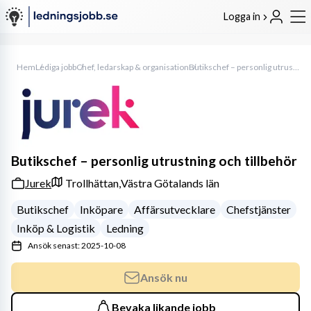
Logga in
Hem
Lediga jobb
Chef, ledarskap & organisation
Butikschef – personlig utrustning och tillbehör
Butikschef – personlig utrustning och tillbehör
Jurek
Trollhättan,
Västra Götalands län
Butikschef
Inköpare
Affärsutvecklare
Chefstjänster
Inköp & Logistik
Ledning
Ansök senast: 2025-10-08
Ansök nu
Bevaka likande jobb