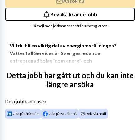
Ansök nu
Bevaka likande jobb
Få mejl med jobbannonser från arbetsgivaren.
Vill du bli en viktig del av energiomställningen? 
Vattenfall Services är Sveriges ledande 
entreprenadbolag inom energi- och 
elkraftsområdet och vi utvecklar Sveriges 
Detta jobb har gått ut och du kan inte
energiinfrastruktur! Hos oss jobbar du i en 
längre ansöka
framtidsbransch med stort fokus på en hållbar 
framtid. Vi behöver fler energihjältar och nu söker 
vi två avdelningschefer som vill vara med på resan 
Dela jobbannonsen
mot ett fossilfritt liv! Är det du? Tillsammans gör vi 
skillnad, för hela samhället. 
Dela på LinkedIn
Dela på Facebook
Dela via mail
Avdelningarna arbetar i våra stora serviceavtal med 
främst underhåll, service och felavhjälpning men även 