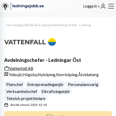
Logga in
Hem
Lediga jobb
Teknik & ingenjör
Avdelningschefer - Ledningar Öst
Avdelningschefer - Ledningar Öst
Vattenfall AB
Nässjö,
Högsby,
Nyköping,
Norrköping,
Åtvidaberg
Platschef
Entreprenadingenjör
Personalansvarig
Verksamhetschef
Elkraftsingenjör
Teknisk projektledare
Ansök senast: 2025-12-10