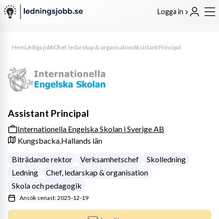
Logga in
Hem
Lediga jobb
Chef, ledarskap & organisation
Assistant Principal
Assistant Principal
Internationella Engelska Skolan i Sverige AB
Kungsbacka,
Hallands län
Biträdande rektor
Verksamhetschef
Skolledning
Ledning
Chef, ledarskap & organisation
Skola och pedagogik
Ansök senast: 2025-12-19