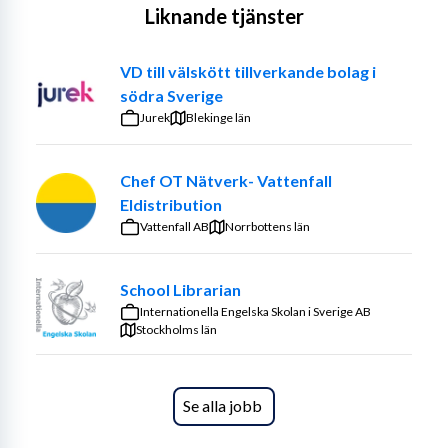
Liknande tjänster
består skolan av cirka 900 elever i årskurs F-9 och cirka 
95 medarbetare som bidrar till ett utvecklande miljö
VD till välskött tillverkande bolag i
På Internationella Engelska Skolan gör vi skillnad i våra 
södra Sverige
elevers liv. Vår framgång bygger på tydliga värderingar 
Jurek
Blekinge län
och engagerade ledare som skapar en miljö där lärare 
kan undervisa och elever kan lära sig. Våra skolor har en 
dynamisk, internationell atmosfär med personal och 
Chef OT Nätverk- Vattenfall
elever från hela världen.
Eldistribution
Vattenfall AB
Norrbottens län
Om rollen
School Librarian
Internationella Engelska Skolan i Sverige AB
Som biträdande rektor för årskurs 4–6 blir du en 
Stockholms län
nyckelperson i skolans ledningsteam. Du samarbetar 
nära rektor, biträdande rektor och academic manager 
för att:
Se alla jobb
Driva och utveckla det systematiska 