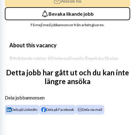
Ansök nu
Bevaka likande jobb
Få mejl med jobbannonser från arbetsgivaren.
About this vacancy
Biträdande rektor till Internationella Engelska Skolan 
Kungsbacka (åk 4–6)
Detta jobb har gått ut och du kan inte
Vill du vara en del av en internationell skolmiljö med 
längre ansöka
höga ambitioner där elevernas utveckling alltid står i 
fokus? Internationella Engelska Skolan (IES) 
Dela jobbannonsen
Kungsbacka söker nu en engagerad biträdande rektor 
för årskurs 4–6.
Dela på LinkedIn
Dela på Facebook
Dela via mail
Internationella Engelska Skolan Kungsbacka slog upp 
sina dörrar 2021 och har sedan dess varit en plats där 
kunskap, respekt och möjligheter står i centrum. Idag 