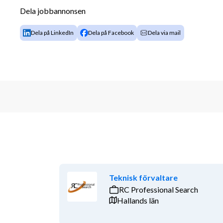
Dela jobbannonsen
Coacha och utveckla restaurangchefer och 
Säkerställa hög kvalitet inom service, bar och
Dela på LinkedIn
Dela på Facebook
Dela via mail
Följa upp försäljning, personalkostnader och
Arbeta med rutiner, struktur och förbättrin
Säkerställa att koncept och gästupplevelse hål
Vara delaktig i nyetablering av restauranger
Driva engagemang, kultur och resultat i ver
Vi söker dig som
Du är en trygg ledare med stark närvaro och förståels
tempo, motiveras av att utveckla människor och har lä
verksamheten.
Vi tror att du:
Teknisk förvaltare
RC Professional Search
Har erfarenhet från ledande roller inom resta
Hallands län
Har arbetat som restaurangchef, driftchef, a
Är van att arbeta mot budget och nyckeltal