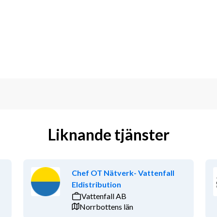
team
 drift
 nyckeltal
gsarbete
ler hög nivå i alla enheter
ksamheterna
e för restaurangdrift. Du gillar högt 
Liknande tjänster
tt för att skapa struktur och energi i 
Chef OT Nätverk- Vattenfall
Eldistribution
urang, service eller bar
Vattenfall AB
rea manager eller liknande
Norrbottens län