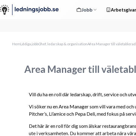
Jobb
Arbetsgivar
Hem
Lediga jobb
Chef, ledarskap & organisation
Area Manager till väletabler
Area Manager till väleta
Vill du ha en roll där ledarskap, drift, service och u
Vi söker nu en Area Manager som vill vara med och 
Pitcher’s, Ll’amice och Pepa Deli, med fokus på servi
Det här är en roll för dig som älskar restaurangbrans
ute i verksamheten. Du kommer att arbeta nära våra 