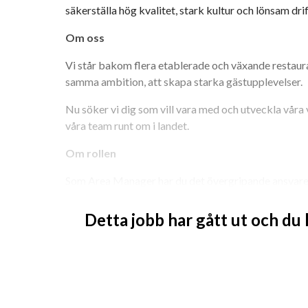
säkerställa hög kvalitet, stark kultur och lönsam drift
Om oss
Vi står bakom flera etablerade och växande restaur
samma ambition, att skapa starka gästupplevelser.
Nu söker vi dig som vill vara med och utveckla våra
våra team runt om i landet.
Om rollen
Som Area Manager har du det övergripande ansvaret f
restaurangenheter. Rollen innebär tätt samarbete m
ditt fokus är att skapa välfungerande verksamheter 
Detta jobb har gått ut och du
och god lönsamhet.
Du arbetar operativt nära verksamheten och rollen 
restaurangbesök.
Du kommer bland annat att: