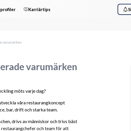
profiler
Karriärtips
S
ade varumärken
blerade varumärken
tveckling möts varje dag?
utveckla våra restaurangkoncept 
ce, bar, drift och starka team.
chen, drivs av människor och trivs bäst 
restaurangchefer och team för att 