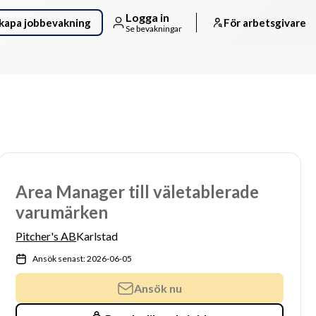
Logga in
kapa jobbevakning
För arbetsgivare
Se bevakningar
Area Manager till väletablerade
varumärken
Pitcher's AB
Karlstad
Ansök senast: 2026-06-05
Ansök nu