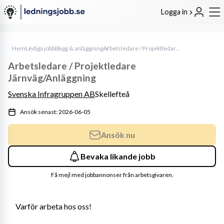
Logga in
Hem
Lediga jobb
Bygg & anläggning
Arbetsledare / Projektledare Järnväg/Anläggning
Arbetsledare / Projektledare
Järnväg/Anläggning
Svenska Infragruppen AB
Skellefteå
Ansök senast: 2026-06-05
Ansök nu
Bevaka likande jobb
Få mejl med jobbannonser från arbetsgivaren.
Varför arbeta hos oss!