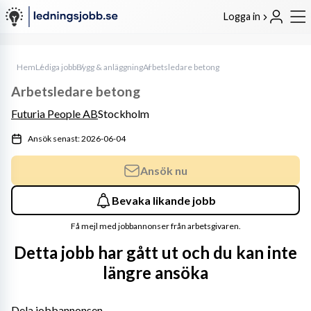
Logga in
Hem
Lediga jobb
Bygg & anläggning
Arbetsledare betong
Arbetsledare betong
Futuria People AB
Stockholm
Ansök senast: 2026-06-04
Ansök nu
Bevaka likande jobb
Få mejl med jobbannonser från arbetsgivaren.
Detta jobb har gått ut och du kan inte
längre ansöka
Dela jobbannonsen