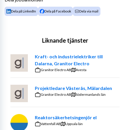
Dela på LinkedIn
Dela på Facebook
Dela via mail
Liknande tjänster
Kraft- och industrielektriker till
Dalarna, Granitor Electro
Granitor Electro AB
Avesta
Projektledare Västerås, Mälardalen
Granitor Electro AB
Södermanlands län
Reaktorsäkerhetsingenjör el
Vattenfall AB
Uppsala län